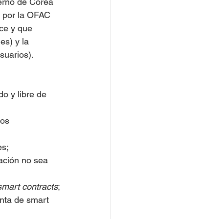
ierno de Corea 
a por la OFAC 
ce y que 
s) y la 
suarios). 
o y libre de 
os 
es;
ación no sea 
smart contracts
;
nta de smart 