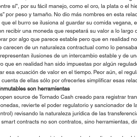
tre sí”, por su fácil manejo, como el oro, la plata o el hie
s” por peso y tamaño. No dio más nombres en esta relac
que el burro se ilusiona al guardar su comida vegana, 
on recibir una moneda que respetará su valor a lo largo d
ar por algo que parece estable pero que en realidad no 
e carecen de un naturaleza contractual como lo pensaba 
e representan ilusiones de un intercambio estable y de un
ero que en realidad han sido impuestas por algún regulad
ar esa ecuación de valor en el tiempo. Peor aún, el regul
cuenta de ellas sólo por ofrecerles simplificar esas rela
 inmutables son herramientas
 open source de Tornado Cash creado para registrar tra
nedas, revierte el poder regulatorio y sancionador de l
trol) revisando la naturaleza jurídica de las transferenci
os smart contracts no son contratos, sino herramientas, d