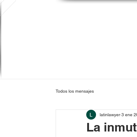
Todos los mensajes
latinlawyer
3 ene 2
La inmut