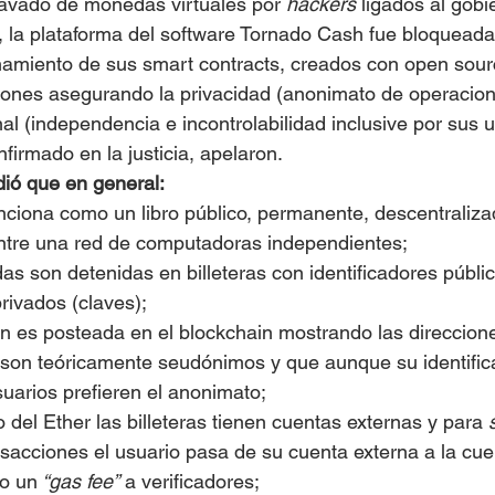
lavado de monedas virtuales por 
hackers 
ligados al gob
, la plataforma del software Tornado Cash fue bloquead
namiento de sus smart contracts, creados con open sour
ones asegurando la privacidad (anonimato de operacione
al (independencia e incontrolabilidad inclusive por sus u
firmado en la justicia, apelaron.
dió que en general:
nciona como un libro público, permanente, descentralizad
ntre una red de computadoras independientes;
s son detenidas en billeteras con identificadores públic
privados (claves);
n es posteada en el blockchain mostrando las direccion
 son teóricamente seudónimos y que aunque su identific
suarios prefieren el anonimato;
del Ether las billeteras tienen cuentas externas y para 
nsacciones el usuario pasa de su cuenta externa a la cue
o un
 “gas fee”
 a verificadores;