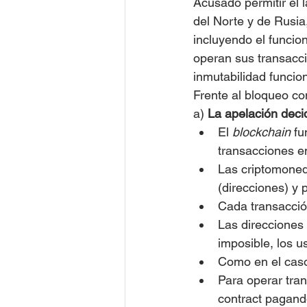
Acusado permitir el 
del Norte y de Rusia
incluyendo el funcio
operan sus transacci
inmutabilidad funcion
Frente al bloqueo con
a) 
La apelación deci
El 
blockchain 
fu
transacciones e
Las criptomoneda
(direcciones) y 
Cada transacció
Las direcciones
imposible, los u
Como en el caso 
Para operar tra
contract pagand