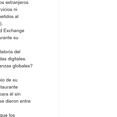
os extranjeros 
vicios ni 
etidos al 
. 
nd Exchange 
urante su 
atoria del 
s digitales. 
nanzas globales?
io de su 
taurante 
ara él sin 
se dieron entre 
que los 