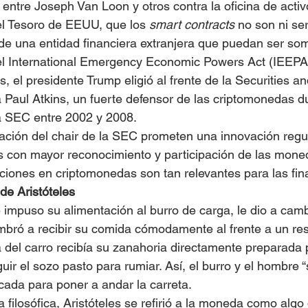
entre Joseph Van Loon y otros contra la oficina de activ
l Tesoro de EEUU, que los 
smart contracts 
no son ni ser
 de una entidad financiera extranjera que puedan ser som
del International Emergency Economic Powers Act (IEEPA)
el presidente Trump eligió al frente de la Securities a
Paul Atkins, un fuerte defensor de las criptomonedas d
la SEC entre 2002 y 2008.
gnación del chair de la SEC prometen una innovación regul
 con mayor reconocimiento y participación de las moneda
ciones en criptomonedas son tan relevantes para las fi
de Aristóteles
impuso su alimentación al burro de carga, le dio a camb
mbró a recibir su comida cómodamente al frente a un res
a del carro recibía su zanahoria directamente preparada p
ir el sozo pasto para rumiar. Así, el burro y el hombre “
icada para poner a andar la carreta.
filosófica, Aristóteles se refirió a la moneda como algo 