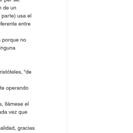
n de un 
parte) usa el 
ferente entre 
s porque no 
inguna 
istóteles, “de 
te operando 
, llámese el 
ada vez que 
alidad, gracias 