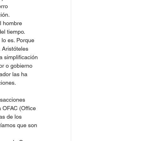
rro 
ión.
el hombre 
el tiempo. 
lo es. Porque 
Aristóteles 
a simplificación 
or o gobierno 
ador las ha 
ciones.
nsacciones 
a OFAC (Office 
as de los 
iríamos que son 