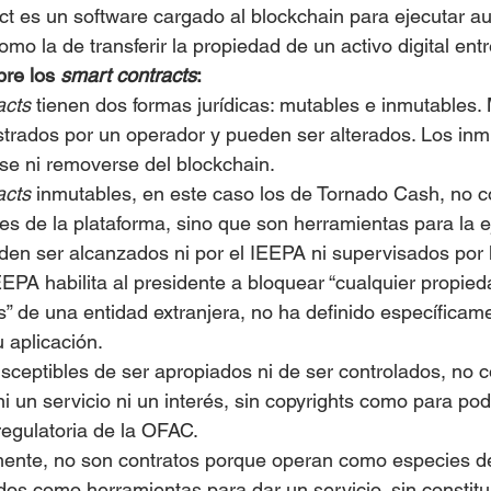
ct es un software cargado al blockchain para ejecutar 
mo la de transferir la propiedad de un activo digital entr
bre los 
smart contracts
:
acts
 tienen dos formas jurídicas: mutables e inmutables.
strados por un operador y pueden ser alterados. Los inm
e ni removerse del blockchain.
acts
 inmutables, en este caso los de Tornado Cash, no co
nes de la plataforma, sino que son herramientas para la 
eden ser alcanzados ni por el IEEPA ni supervisados por
EEPA habilita al presidente a bloquear “cualquier propied
és” de una entidad extranjera, no ha definido específicam
 aplicación.
eptibles de ser apropiados ni de ser controlados, no co
i un servicio ni un interés, sin copyrights como para pod
 regulatoria de la OFAC.
mente, no son contratos porque operan como especies d
dos como herramientas para dar un servicio, sin constitui