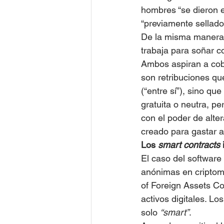
hombres “se dieron en
“previamente sellado
De la misma manera 
trabaja para soñar c
Ambos aspiran a cobr
son retribuciones qu
(“entre sí”), sino qu
gratuita o neutra, p
con el poder de alter
creado para gastar a 
Los 
smart contracts
El caso del software
anónimas en criptomo
of Foreign Assets Con
activos digitales. L
solo 
“smart”
.