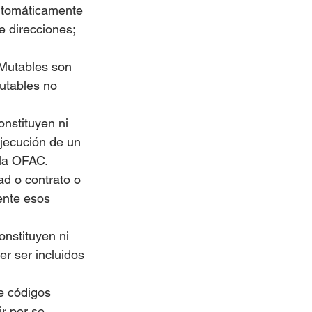
automáticamente 
e direcciones;
 Mutables son 
utables no 
nstituyen ni 
ejecución de un 
 la OFAC.
ad o contrato o 
ente esos 
nstituyen ni 
er ser incluidos 
e códigos 
r per se.