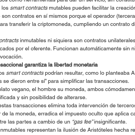
, los 
smart contracts
 mutables pueden facilitar la creació
 son contratos en sí mismos porque el operador (tercera 
ara transferir la criptomoneda, cumpliendo un contrato di
ontracts
 inmutables ni siquiera son contratos unilaterale
cados por el oferente. Funcionan automáticamente sin n
evocación.
saccional garantiza la libertad monetaria
os 
smart contracts
 podrían resultar, como lo planteaba Ar
se dieron entre sí” para simplificar las transacciones.
su plato vegano, el hombre su moneda, ambos cómodamen
icada y sin posibilidad de alterarse.
estas transacciones elimina toda intervención de terceros
 de la moneda, erradica el impuesto oculto que aplica c
ntre las partes a cambio de un 
“gas fee” 
insignificante.
inmutables representan la ilusión de Aristóteles hecha re