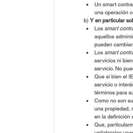
Un smart contra
una operación co
b) 
Y en particular so
Los 
smart contr
aquellos admini
pueden cambiars
Los
 smart contr
servicios ni bie
servicio. No pu
Que si bien el I
servicio o inter
términos para su
Como no son susc
una propiedad, n
en la definición
Que, particular
unilaterales usa