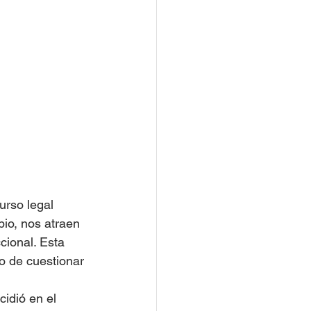
urso legal 
io, nos atraen 
cional. Esta 
o de cuestionar 
idió en el 