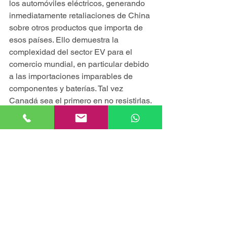
los automóviles eléctricos, generando 
inmediatamente retaliaciones de China 
sobre otros productos que importa de 
esos países. Ello demuestra la 
complexidad del sector EV para el 
comercio mundial, en particular debido 
a las importaciones imparables de 
componentes y baterías. Tal vez 
Canadá sea el primero en no resistirlas.
Pérdida de relevancia jurídica
La dimensión jurídica del conflicto 
internacional, completamente fuera del 
alcance de la OMC, exige una 
conclusión sobre la innovación e 
inversión en investigación y desarrollo 
en China. Según datos de la Comisión 
Europea para 2023, Nio y Xpeng 
aparecen en sexto y séptimo lugar en 
captación de inversiones para la 