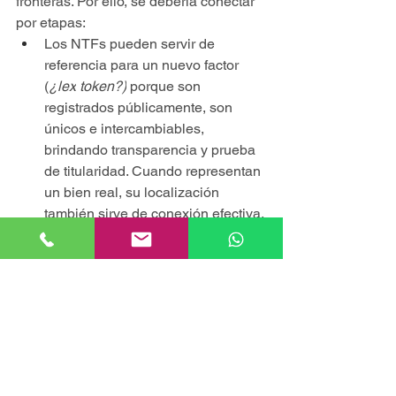
fronteras. Por ello, se debería conectar 
por etapas:
Los NTFs pueden servir de 
referencia para un nuevo factor 
(
¿lex
token?)
 porque son 
registrados públicamente, son 
únicos e intercambiables, 
brindando transparencia y prueba 
de titularidad. Cuando representan 
un bien real, su localización 
también sirve de conexión efectiva.
Luego  podría agregarse la 
lex
contractus
 para caracterizar el tipo 
de transacción, distinguiendo entre 
securities o commodities, para 
asegurar el derecho de propiedad 
del token.
La tokenización nativa onchain 
seguirá al inasequible Bitcoin, 