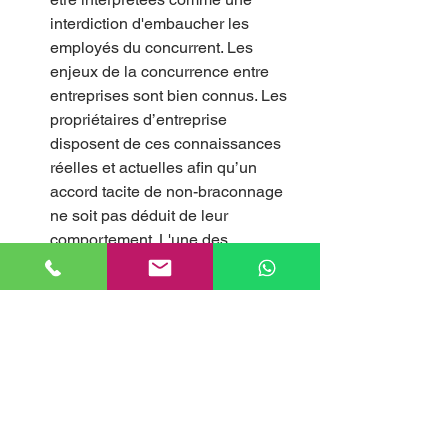
interdiction d'embaucher les 
employés du concurrent. Les 
enjeux de la concurrence entre 
entreprises sont bien connus. Les 
propriétaires d’entreprise 
disposent de ces connaissances 
réelles et actuelles afin qu’un 
accord tacite de non-braconnage 
ne soit pas déduit de leur 
comportement. L'une des 
meilleures preuves de cela est 
l'embauche des employés du 
concurrent à un moment donné, 
comme preuve réelle qu'il n'y a 
aucune intention de se livrer à un 
comportement criminel de ce type.
Envisager des alternatives de 
rémunération qui évitent la 