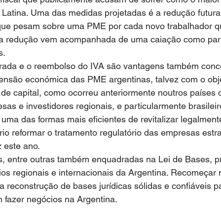
 Latina. Uma das medidas projetadas é a redução futur
que pesam sobre uma PME por cada novo trabalhador qu
sa redução vem acompanhada de uma caiação como part
s.
rada e o reembolso do IVA são vantagens também conc
censão económica das PME argentinas, talvez com o objec
de capital, como ocorreu anteriormente noutros países d
as e investidores regionais, e particularmente brasile
 uma das formas mais eficientes de revitalizar legalment
rio reformar o tratamento regulatório das empresas estran
 este ano.
, entre outras também enquadradas na Lei de Bases, 
os regionais e internacionais da Argentina. Recomeçar 
 reconstrução de bases jurídicas sólidas e confiáveis ​​p
 fazer negócios na Argentina.