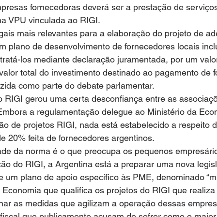
mpresas fornecedoras deverá ser a prestação de serviço
a VPU vinculada ao RIGI.
gais mais relevantes para a elaboração do projeto de a
m plano de desenvolvimento de fornecedores locais incl
ratá-los mediante declaração juramentada, por um valor
alor total do investimento destinado ao pagamento de f
duzida como parte do debate parlamentar.
 RIGI gerou uma certa desconfiança entre as associaçõ
 Embora a regulamentação delegue ao Ministério da Econ
ão de projetos RIGI, nada está estabelecido a respeito 
e 20% feita de fornecedores argentinos.
idade da norma é o que preocupa os pequenos empresário
ão do RIGI, a Argentina está a preparar uma nova legis
 um plano de apoio específico às PME, denominado “min
Economia que qualifica os projetos do RIGI que realiza
inar as medidas que agilizam a operação dessas empres
 fiscal que publicamente acusam de sofrer como o maior c