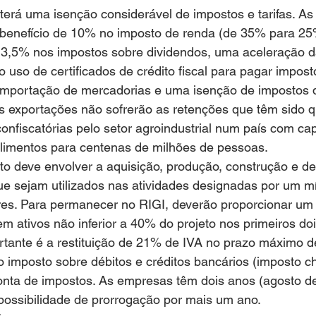
rá uma isenção considerável de impostos e tarifas. As
benefício de 10% no imposto de renda (de 35% para 25
3,5% nos impostos sobre dividendos, uma aceleração d
 o uso de certificados de crédito fiscal para pagar impos
e importação de mercadorias e uma isenção de impostos 
as exportações não sofrerão as retenções que têm sido 
onfiscatórias pelo setor agroindustrial num país com ca
alimentos para centenas de milhões de pessoas.
to deve envolver a aquisição, produção, construção e d
ue sejam utilizados nas atividades designadas por um mín
res. Para permanecer no RIGI, deverão proporcionar um 
 ativos não inferior a 40% do projeto nos primeiros do
rtante é a restituição de 21% de IVA no prazo máximo d
 imposto sobre débitos e créditos bancários (imposto che
nta de impostos. As empresas têm dois anos (agosto de
possibilidade de prorrogação por mais um ano.