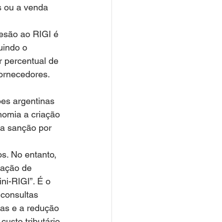
s ou a venda 
desão ao RIGI é 
uindo o 
 percentual de 
ornecedores. 
es argentinas 
omia a criação 
da sanção por 
s. No entanto, 
lação de 
i-RIGI”. É o 
 consultas 
as e a redução 
usto tributário 