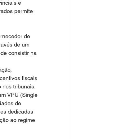
inciais e 
vados permite 
ornecedor de 
ravés de um 
de consistir na 
 
ação, 
centivos fiscais 
nos tribunais. 
 um VPU (Single 
dades de 
des dedicadas 
ação ao regime 