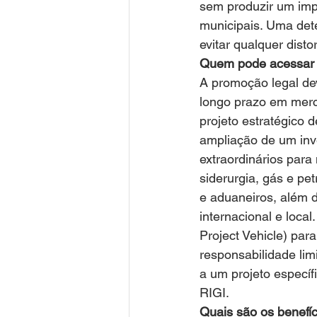
sem produzir um impa
municipais. Uma dete
evitar qualquer dist
Quem pode acessar 
A promoção legal de
longo prazo em merc
projeto estratégico 
ampliação de um inve
extraordinários para 
siderurgia, gás e pet
e aduaneiros, além d
internacional e loca
Project Vehicle) par
responsabilidade lim
a um projeto específ
RIGI.
Quais são os benefíc