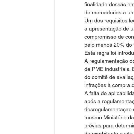
finalidade dessas e
de mercadorias a um
Um dos requisitos le
a apresentação de u
compromisso de cont
pelo menos 20% do v
Esta regra foi intro
A regulamentação do
de PME industriais.
do comitê de avaliaç
infrações à compra d
A falta de aplicabil
após a regulamentaç
desregulamentação e
mesmo Ministério da 
prévias para determ
do exorbitante custo