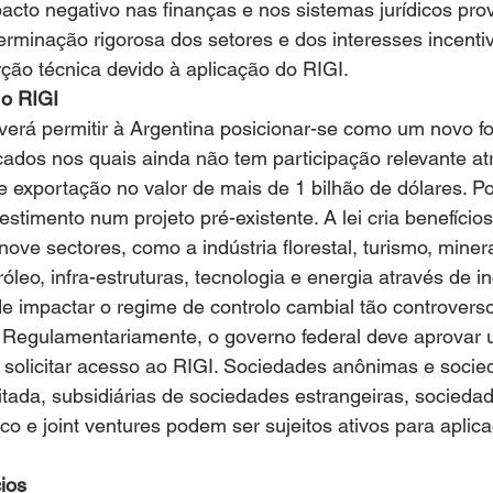
cto negativo nas finanças e nos sistemas jurídicos prov
rminação rigorosa dos setores e dos interesses incenti
orção técnica devido à aplicação do RIGI.
o RIGI
verá permitir à Argentina posicionar-se como um novo f
ados nos quais ainda não tem participação relevante at
de exportação no valor de mais de 1 bilhão de dólares. Po
stimento num projeto pré-existente. A lei cria benefícios
nove sectores, como a indústria florestal, turismo, miner
róleo, infra-estruturas, tecnologia e energia através de in
e impactar o regime de controlo cambial tão controverso 
l. Regulamentariamente, o governo federal deve aprovar
a solicitar acesso ao RIGI. Sociedades anônimas e socie
itada, subsidiárias de sociedades estrangeiras, socieda
ico e joint ventures podem ser sujeitos ativos para aplic
ios