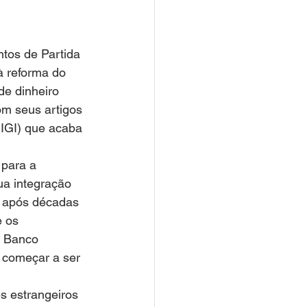
tos de Partida 
à reforma do 
de dinheiro 
om seus artigos 
IGI) que acaba 
 para a 
ua integração 
e após décadas 
 os 
o Banco 
 começar a ser 
s estrangeiros 