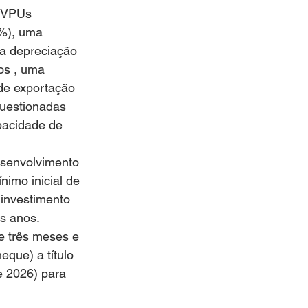
 VPUs 
%), uma 
a depreciação 
tos , uma 
de exportação 
questionadas 
pacidade de 
esenvolvimento 
imo inicial de 
investimento 
is anos.
e três meses e 
que) a título 
 2026) para 