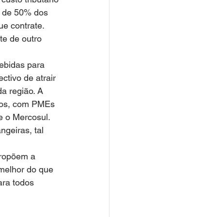
a de 50% dos 
e contrate. 
e de outro 
ebidas para 
tivo de atrair 
a região. A 
iros, com PMEs 
e o Mercosul. 
geiras, tal 
propõem a 
melhor do que 
ara todos 