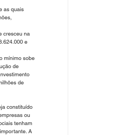
 as quais 
hões, 
e cresceu na 
3.624.000 e 
to mínimo sobe 
dução de 
investimento 
ilhões de 
a constituído 
 empresas ou 
ociais tenham 
importante. A 