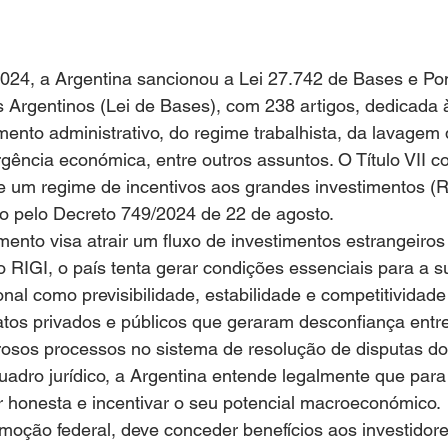
024, a Argentina sancionou a Lei 27.742 de Bases e Pon
 Argentinos (Lei de Bases), com 238 artigos, dedicada 
ento administrativo, do regime trabalhista, da lavagem 
ergência económica, entre outros assuntos. O Título VII c
e um regime de incentivos aos grandes investimentos (R
o pelo Decreto 749/2024 de 22 de agosto.
nto visa atrair um fluxo de investimentos estrangeiros
o RIGI, o país tenta gerar condições essenciais para a s
nal como previsibilidade, estabilidade e competitividad
tos privados e públicos que geraram desconfiança entre
rosos processos no sistema de resolução de disputas d
adro jurídico, a Argentina entende legalmente que para
er honesta e incentivar o seu potencial macroeconómico.
oção federal, deve conceder benefícios aos investidore