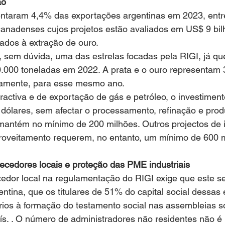
ão
entaram 4,4% das exportações argentinas em 2023, entre
anadenses cujos projetos estão avaliados em US$ 9 bil
ados à extração de ouro.
é, sem dúvida, uma das estrelas focadas pela RIGI, já qu
0.000 toneladas em 2022. A prata e o ouro representam 
vamente, para esse mesmo ano.
tractiva e de exportação de gás e petróleo, o investimen
 dólares, sem afectar o processamento, refinação e pro
e mantém no mínimo de 200 milhões. Outros projectos de 
oveitamento requerem, no entanto, um mínimo de 600 m
ecedores locais e proteção das PME industriais 
cedor local na regulamentação do RIGI exige que este sej
entina, que os titulares de 51% do capital social dessas
rios à formação do testamento social nas assembleias s
país. . O número de administradores não residentes não é 