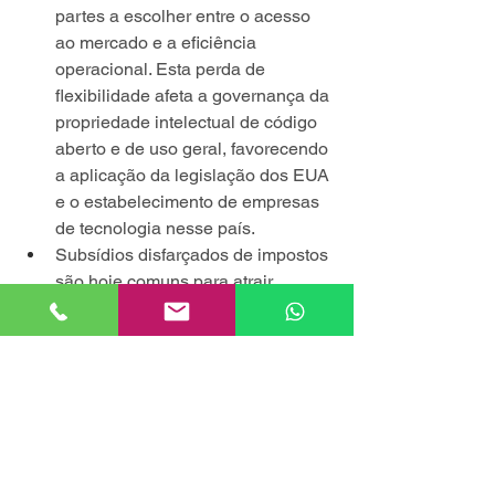
partes a escolher entre o acesso 
ao mercado e a eficiência 
operacional. Esta perda de 
flexibilidade afeta a governança da 
propriedade intelectual de código 
aberto e de uso geral, favorecendo 
a aplicação da legislação dos EUA 
e o estabelecimento de empresas 
de tecnologia nesse país.
Subsídios disfarçados de impostos 
são hoje comuns para atrair 
investimento estrangeiro direto. 
Resta saber se estão 
ideologicamente alinhados com o 
conceito de soberania digital, que, 
longe de incentivar, força a 
transferência de tecnologia.
Em geral, os prazos de execução 
contratual são reduzidos para 